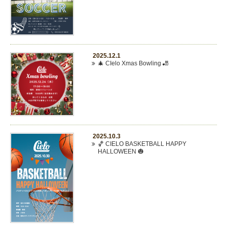
2025.12.1
🎄 CIelo Xmas Bowling 🎳
2025.10.3
🏀 CIELO BASKETBALL HAPPY
HALLOWEEN 🎃