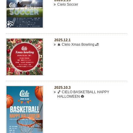
2026.1.13
Cielo Soccer
2025.12.1
🎄 CIelo Xmas Bowling 🎳
2025.10.3
🏀 CIELO BASKETBALL HAPPY
HALLOWEEN 🎃