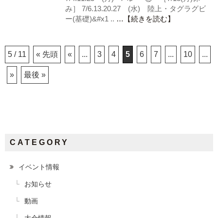
み］ 7/6.13.20.27 (水) 陸上・タグラグビ
ー(基礎)&#x1 ..
…【続きを読む】
5 / 11
« 先頭
«
...
3
4
5
6
7
...
10
...
»
最後 »
CATEGORY
イベント情報
お知らせ
動画
大会情報