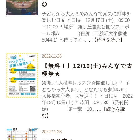
⚾
子どもから大人までみんなで元気に野球を
楽しむ日★ ＊日時 12月17日 (土) 09:00
～12:00 ＊場所 旭ヶ丘運動公園ソフトボ
ール場A (住所 三股町大字蓼池
5044-1) ＊持ってく ..
…【続きを読む】
2022-11-28
【無料！】12/10(土)みんなで太
極拳★
第3回！太極拳レッスン☆開催します！ 子
どもから大人まで、どなたでも参加OK！
太極拳初心者、大歓迎！！ ＊日にち 2022
年12月10日(土) ＊時間 09：30 (受付開
始) 第一部 10 ..
…【続きを読
む】
2022-11-28